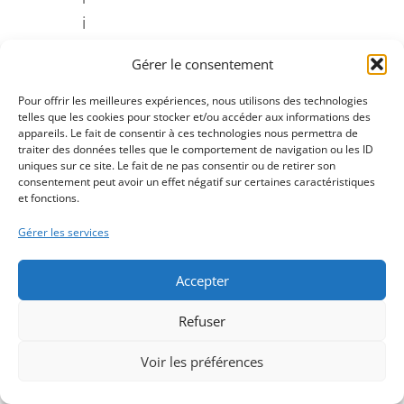
i
v
Gérer le consentement
a
n
Pour offrir les meilleures expériences, nous utilisons des technologies
telles que les cookies pour stocker et/ou accéder aux informations des
t
appareils. Le fait de consentir à ces technologies nous permettra de
à
traiter des données telles que le comportement de navigation ou les ID
uniques sur ce site. Le fait de ne pas consentir ou de retirer son
G
consentement peut avoir un effet négatif sur certaines caractéristiques
et fonctions.
r
a
Gérer les services
n
d
Accepter
-
Refuser
C
o
Voir les préférences
u
r