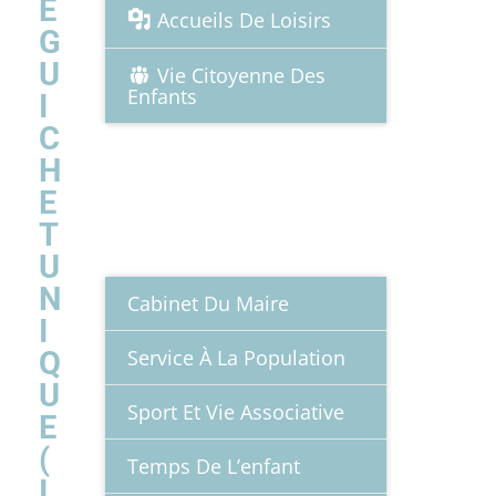
E
Accueils De Loisirs
G
U
Vie Citoyenne Des
Enfants
I
C
H
SERVICES
E
MUNICIPAUX
T
U
N
Cabinet Du Maire
I
Service À La Population
Q
U
Sport Et Vie Associative
E
(
Temps De L’enfant
I