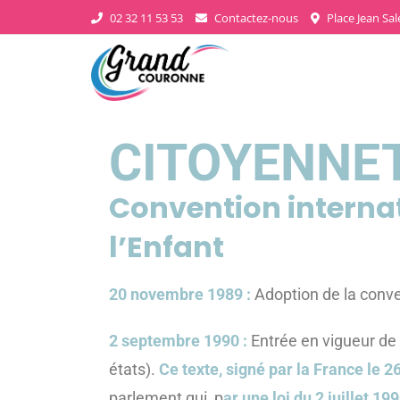
02 32 11 53 53
Contactez-nous
Place Jean Sa
CITOYENNET
Convention internat
l’Enfant
20 novembre 1989 :
Adoption de la conve
2 septembre 1990 :
Entrée en vigueur de 
états).
Ce texte, signé par la France le 2
parlement qui, p
ar une loi du 2 juillet 199