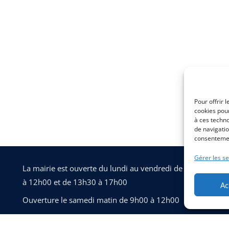
Pour offrir 
cookies pour
à ces techn
de navigatio
consentement
Gérer les se
La mairie est ouverte du lundi au vendredi de 8h30
à 12h00 et de 13h30 à 17h00
Ac
Ouverture le samedi matin de 9h00 à 12h00