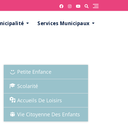
icipalité
Services Municipaux
ACCÈS RAPIDE
Petite Enfance
Scolarité
Accueils De Loisirs
Vie Citoyenne Des Enfants