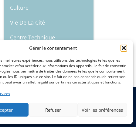
Culture
Vie De La Cité
Centre Technique
Gérer le consentement
Finances
les meilleures expériences, nous utilisons des technologies telles que les
 stocker et/ou accéder aux informations des appareils. Le fait de consentir
Emplois
ologies nous permettra de traiter des données telles que le comportement
n ou les ID uniques sur ce site. Le fait de ne pas consentir ou de retirer son
 peut avoir un effet négatif sur certaines caractéristiques et fonctions.
rvices
cepter
Refuser
Voir les préférences