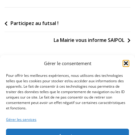
Navigation
Participez au futsal !
de
l’article
La Mairie vous informe SAIPOL
Gérer le consentement
Pour offrir les meilleures expériences, nous utilisons des technologies
telles que les cookies pour stocker et/ou accéder aux informations des
appareils. Le fait de consentir à ces technologies nous permettra de
02 32 11 53 53
traiter des données telles que le comportement de navigation ou les ID
uniques sur ce site. Le fait de ne pas consentir ou de retirer son
consentement peut avoir un effet négatif sur certaines caractéristiques
Nous contacter
et fonctions.
Gérer les services
La mairie est ouverte du lundi au vendredi de 8h30 à 12h00