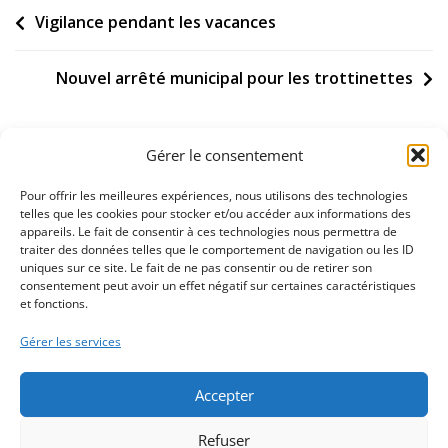
Navigation
Vigilance pendant les vacances
de
l’article
Nouvel arrêté municipal pour les trottinettes
Gérer le consentement
Pour offrir les meilleures expériences, nous utilisons des technologies
telles que les cookies pour stocker et/ou accéder aux informations des
appareils. Le fait de consentir à ces technologies nous permettra de
02 32 11 53 53
traiter des données telles que le comportement de navigation ou les ID
uniques sur ce site. Le fait de ne pas consentir ou de retirer son
consentement peut avoir un effet négatif sur certaines caractéristiques
Nous contacter
et fonctions.
Gérer les services
La mairie est ouverte du lundi au vendredi de 8h30 à 12h00
Accepter
et de 13h30 à 17h00
Ouverture le samedi matin de 9h00 à 12h00
Refuser