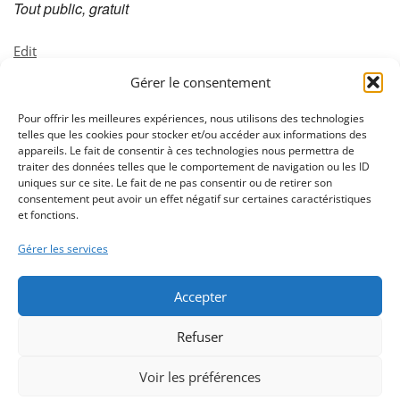
Tout public, gratuit
Tournoi
Edit
Bioviva
Gérer le consentement
Défis
Nature
Pour offrir les meilleures expériences, nous utilisons des technologies
telles que les cookies pour stocker et/ou accéder aux informations des
appareils. Le fait de consentir à ces technologies nous permettra de
02 32 11 53 53
traiter des données telles que le comportement de navigation ou les ID
uniques sur ce site. Le fait de ne pas consentir ou de retirer son
consentement peut avoir un effet négatif sur certaines caractéristiques
Nous contacter
et fonctions.
Gérer les services
La mairie est ouverte du lundi au vendredi de 8h30 à 12h00
Accepter
et de 13h30 à 17h00
Ouverture le samedi matin de 9h00 à 12h00
Refuser
Voir les préférences
Site internet réalisé par
Valentin Harrang
- Création de