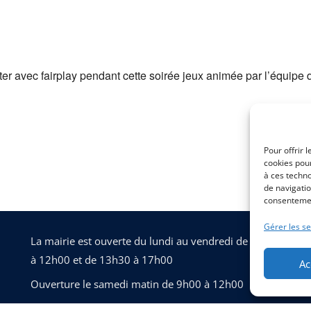
er Google
iCalendar
Of
er avec fairplay pendant cette soirée jeux animée par l’équipe
Pour offrir 
cookies pour
à ces techn
de navigatio
consentement
Gérer les se
La mairie est ouverte du lundi au vendredi de 8h30
à 12h00 et de 13h30 à 17h00
Ac
Ouverture le samedi matin de 9h00 à 12h00