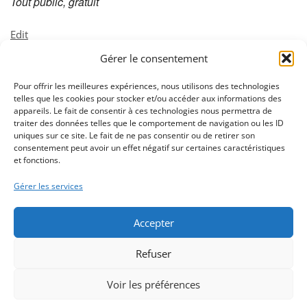
Tout public, gratuit
Les
Edit
Estivales
Gérer le consentement
Pour offrir les meilleures expériences, nous utilisons des technologies
telles que les cookies pour stocker et/ou accéder aux informations des
appareils. Le fait de consentir à ces technologies nous permettra de
02 32 11 53 53
traiter des données telles que le comportement de navigation ou les ID
uniques sur ce site. Le fait de ne pas consentir ou de retirer son
consentement peut avoir un effet négatif sur certaines caractéristiques
Nous contacter
et fonctions.
Gérer les services
La mairie est ouverte du lundi au vendredi de 8h30 à 12h00
Accepter
et de 13h30 à 17h00
Ouverture le samedi matin de 9h00 à 12h00
Refuser
Voir les préférences
Site internet réalisé par
Valentin Harrang
- Création de
sites internet en Normandie -
Mentions légales