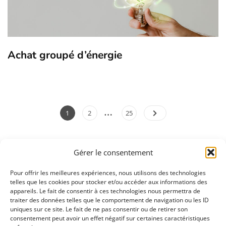
Achat groupé d’énergie
Pagination
…
Page
Page
Page
1
2
25
des
publications
Gérer le consentement
Pour offrir les meilleures expériences, nous utilisons des technologies
telles que les cookies pour stocker et/ou accéder aux informations des
appareils. Le fait de consentir à ces technologies nous permettra de
02 32 11 53 53
traiter des données telles que le comportement de navigation ou les ID
uniques sur ce site. Le fait de ne pas consentir ou de retirer son
consentement peut avoir un effet négatif sur certaines caractéristiques
Nous contacter